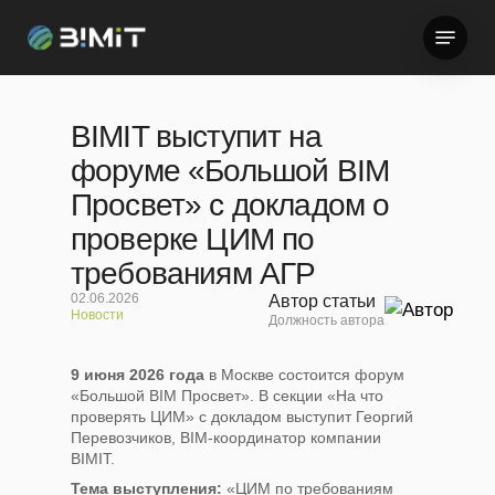
Skip
Menu
to
Close
main
Menu
content
BIMIT выступит на
форуме «Большой BIM
Просвет» с докладом о
проверке ЦИМ по
требованиям АГР
02.06.2026
Автор статьи
Новости
Должность автора
9 июня 2026 года
в Москве состоится форум
«Большой BIM Просвет». В секции «На что
проверять ЦИМ» с докладом выступит Георгий
Перевозчиков, BIM-координатор компании
BIMIT.
Тема выступления:
«ЦИМ по требованиям