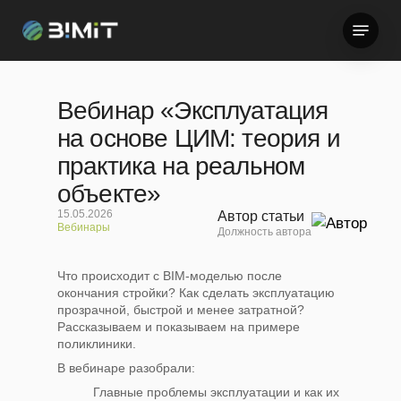
Skip
Menu
to
Close
main
Menu
content
Вебинар «Эксплуатация
на основе ЦИМ: теория и
практика на реальном
объекте»
15.05.2026
Автор статьи
Вебинары
Должность автора
Что происходит с BIM-моделью после
окончания стройки? Как сделать эксплуатацию
прозрачной, быстрой и менее затратной?
Рассказываем и показываем на примере
поликлиники.
В вебинаре разобрали:
Главные проблемы эксплуатации и как их